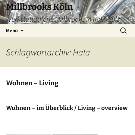
Zum
Millbrooks Köln
Inhalt
Werkstattgalerie Millbrooks in Köln-Sülz
springen
Suchen
Menü
nach:
Schlagwortarchiv: Hala
Wohnen – Living
Wohnen – im Überblick / Living – overview