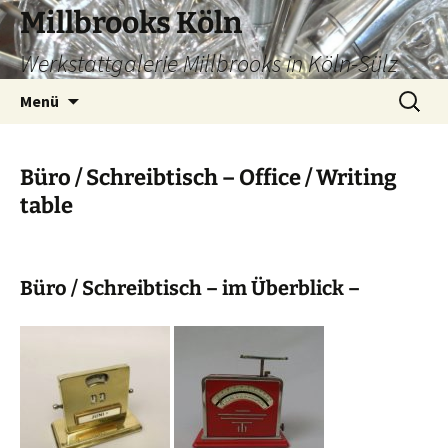
Zum
Millbrooks Köln
Inhalt
Werkstattgalerie Millbrooks in Köln-Sülz
springen
Suchen
Menü
nach:
Büro / Schreibtisch – Office / Writing
table
Büro / Schreibtisch – im Überblick
–