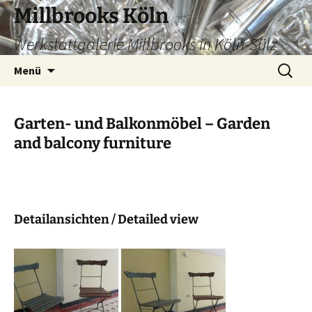
Zum
Millbrooks Köln
Inhalt
Werkstattgalerie Millbrooks in Köln-Sülz
springen
Suchen
Menü
nach:
Garten- und Balkonmöbel – Garden
and balcony furniture
Detailansichten / Detailed view