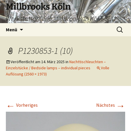
Zum
Millbrooks Köln
Inhalt
Werkstattgalerie Millbrooks in Köln-Sülz
springen
Suchen
Menü
nach:
P1230853-1 (10)
Veröffentlicht am
14. März 2025
in
Nachttischleuchten –
Einzelstücke / Bedside lamps – individual pieces
Volle
Auflösung (2560 × 1973)
←
→
Vorheriges
Nächstes